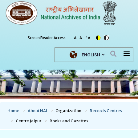
-
+
Screen Reader Access
A
A
A
Select your language
Home
About NAI
Organization
Records Centres
Centre Jaipur
Books and Gazettes