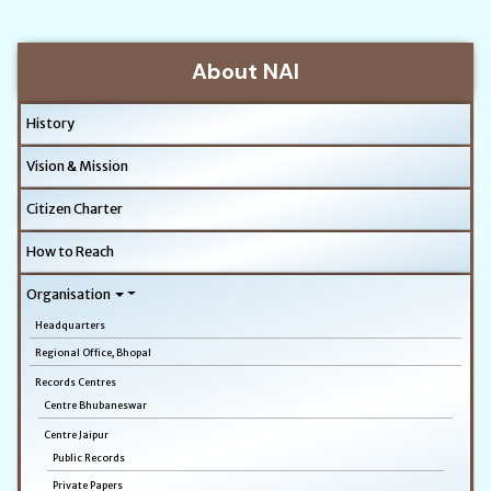
About NAI
History
Vision & Mission
Citizen Charter
How to Reach
Organisation
Headquarters
Regional Office, Bhopal
Records Centres
Centre Bhubaneswar
Centre Jaipur
Public Records
Private Papers