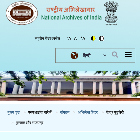
-
+
स्क्रीन रीडर एक्सेस
A
A
A
Select your language
मुख्य पृष्ठ
एनएआई के बारे में
संगठन
अभिलेख केंद्र
केंद्र पुडुचेरी
पुस्तक और राजपत्र