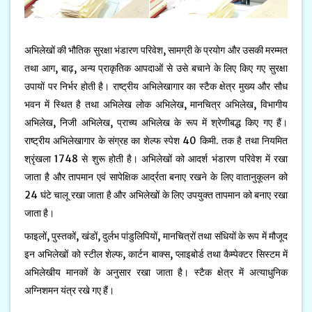
अभिलेखों की भौतिक सुरक्षा भंडारण परिवेश, सामग्री के प्रयोग और उसकी मरम्‍मत
तथा आग, बाढ़, अन्‍य प्राकृतिक आपदाओं से उसे बचाने के लिए किए गए सुरक्षा
उपायों पर निर्भर होती है। राष्‍ट्रीय अभिलेखागार का स्‍टैक क्षेत्र मुख्‍य और सौध
भवन में स्थित है तथा अभिलेख लोक अभिलेख, मानचित्र अभिलेख, विभागीय
अभिलेख, निजी अभिलेख, प्राच्‍य अभिलेख के रूप में श्रेणीबद्ध किए गए हैं।
राष्‍ट्रीय अभिलेखागार के संग्रह का शेल्‍फ स्‍पेश 40 किमी. तक है तथा नियमित
श्रृंखला 1748 से शुरू होती है। अभिलेखों को आदर्श भंडारण परिवेश में रखा
जाता है और तापमान एवं सापेक्षिक आर्द्रता बनाए रखने के लिए वातानुकूलन को
24 घंटे चालू रखा जाता है और अभिलेखों के लिए उपयुक्‍त तापमान को बनाए रखा
जाता है।
फाइलों, पुस्‍तकों, खंडों, दुर्लभ पांडुलिपियों, मानचित्रों तथा संधियों के रूप में मौजूद
इन अभिलेखों को स्‍टील शेल्‍फ, कार्टन बाक्‍स, प्‍लाइबोर्ड तथा कैम्‍पेक्‍टर सिस्‍टम में
अभिलेखीय मानकों के अनुसार रखा जाता है। स्‍टैक क्षेत्र में अत्‍याधुनिक
अग्निशमन यंत्र रखे गए हैं।